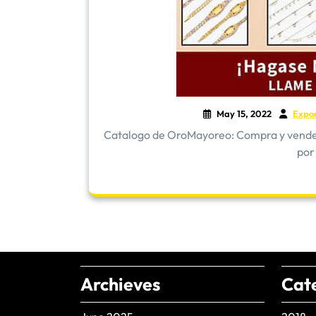
May 15, 2022
Expo
​Catalogo de OroMayoreo: Compra y vende 
por
Archieves
Cat