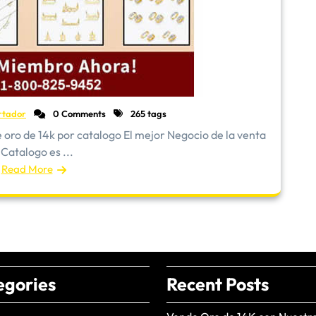
rtador
0 Comments
265 tags
oro de 14k por catalogo El mejor Negocio de la venta
 Catalogo es ...
Read More
egories
Recent Posts