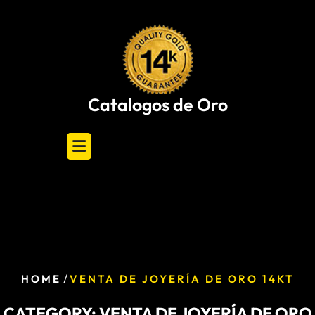
Skip
to
content
Catalogos de Oro
/
HOME
VENTA DE JOYERÍA DE ORO 14KT
CATEGORY:
VENTA DE JOYERÍA DE ORO