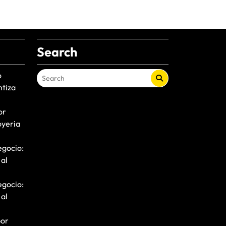
Search
o
ntiza
or
oyeria
egocio:
 al
egocio:
 al
por