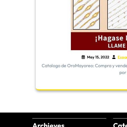
May 15, 2022
Expo
​Catalogo de OroMayoreo: Compra y vende 
por
Archieves
Cat