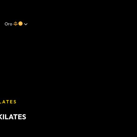
Oro
ILATES
KILATES