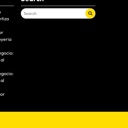
o
ntiza
or
oyeria
egocio:
 al
egocio:
 al
por