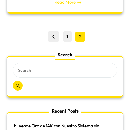
Read More
Posts
Page
Page
1
2
pagination
Search
Recent Posts
Vende Oro de 14K con Nuestro Sistema sin