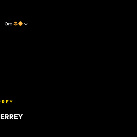
Oro
RREY
TERREY