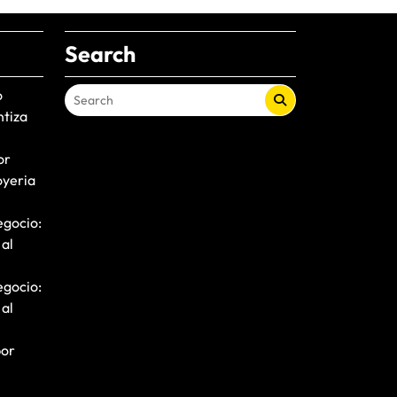
Search
o
ntiza
or
oyeria
egocio:
 al
egocio:
 al
por