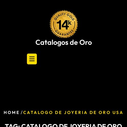
Skip
to
content
Catalogos de Oro
/
HOME
CATALOGO DE JOYERIA DE ORO USA
TAG:
CATALOGO DE JOYERIA DE ORO