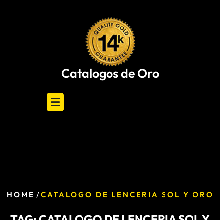
Skip
to
content
Catalogos de Oro
/
HOME
CATALOGO DE LENCERIA SOL Y ORO
TAG:
CATALOGO DE LENCERIA SOL Y