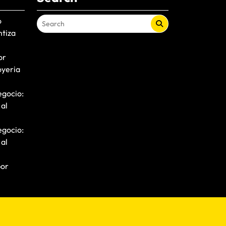
o
ntiza
or
oyeria
egocio:
 al
egocio:
 al
por