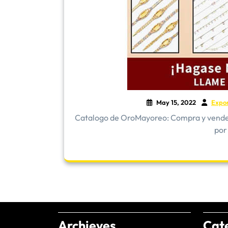
May 15, 2022
Expo
​Catalogo de OroMayoreo: Compra y vende 
por
Archieves
Cat