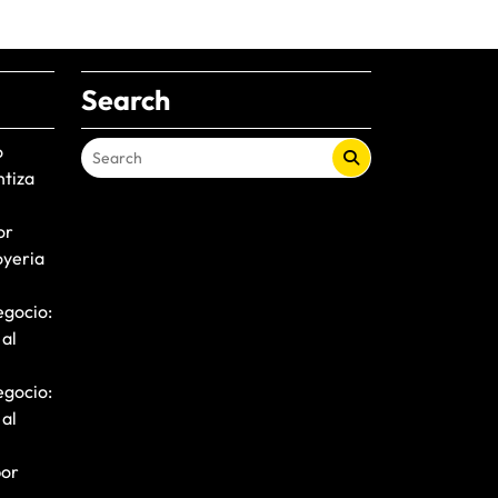
Search
o
ntiza
or
oyeria
egocio:
 al
egocio:
 al
por