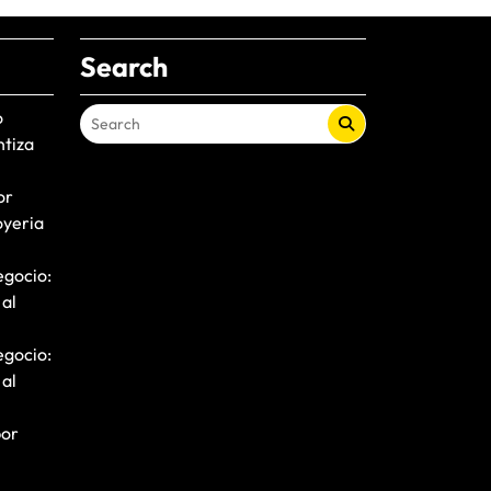
Search
o
ntiza
or
oyeria
egocio:
 al
egocio:
 al
por