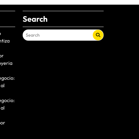
Search
o
ntiza
or
oyeria
egocio:
 al
egocio:
 al
por