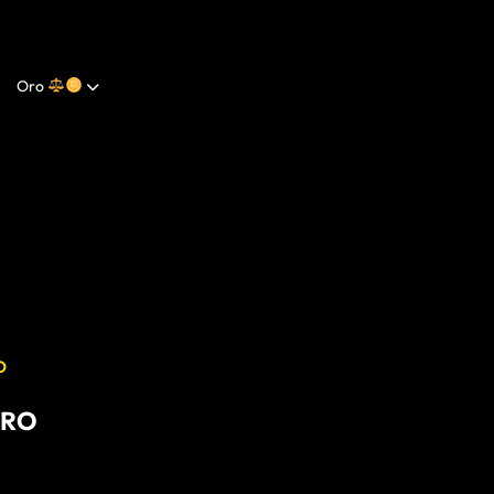
Oro
O
ORO