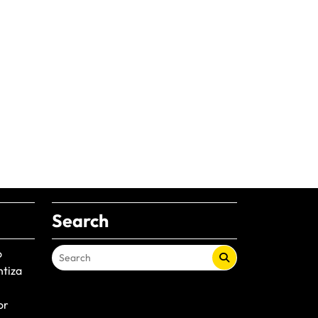
Search
o
ntiza
or