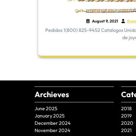
August 9, 2021
Expo
Pedidos 1(800) 825-9452 Catalogos Unidos 
de joye
Archieves
Cat
June 2025
2018
January 2025
2019
December 2024
2020
November 2024
2021