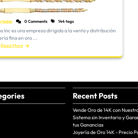
rtador
0 Comments
144 tags
Inc es una empresa dirigida a la venta y distribución
ría fina en oro ...
Read More
egories
Recent Posts
Vende Oro de 14K con Nuestr
Sistema sin Inventario y Gara
tus Ganancias
Joyería de Oro 14K - Precio P