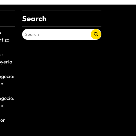
Search
o
ntiza
or
oyeria
egocio:
 al
egocio:
 al
por