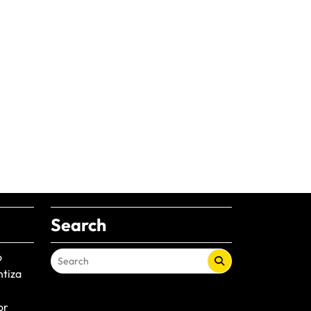
Search
o
ntiza
or