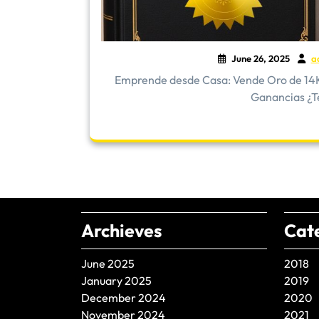
June 26, 2025
a
Emprende desde Casa: Vende Oro de 14K 
Ganancias ¿Te
Archieves
Cat
June 2025
2018
January 2025
2019
December 2024
2020
November 2024
2021