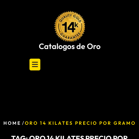
Skip
to
content
Catalogos de Oro
/
HOME
ORO 14 KILATES PRECIO POR GRAMO
TAG:
ORO 14 KILATES PRECIO POR