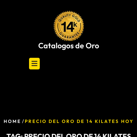
Skip
to
content
Catalogos de Oro
/
HOME
PRECIO DEL ORO DE 14 KILATES HOY
TAG:
PRECIO DEL ORO DE 14 KILATES