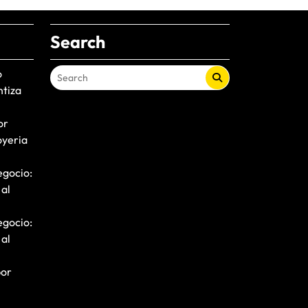
Search
o
ntiza
or
oyeria
egocio:
 al
egocio:
 al
por