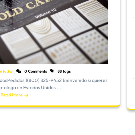
ortador
0 Comments
88 tags
idosPedidos 1(800) 825-9452 Bienvenido si quieres
talogo en Estados Unidos ...
Read More