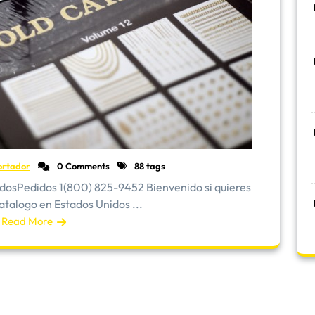
ortador
0 Comments
88 tags
idosPedidos 1(800) 825-9452 Bienvenido si quieres
talogo en Estados Unidos ...
Read More