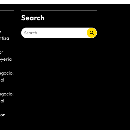
Search
o
ntiza
or
oyeria
egocio:
 al
egocio:
 al
por