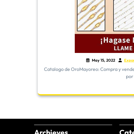
May 15, 2022
Expo
​Catalogo de OroMayoreo: Compra y vende 
por
Archieves
Cat