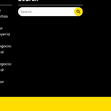
o
ntiza
or
oyeria
egocio:
 al
egocio:
 al
por