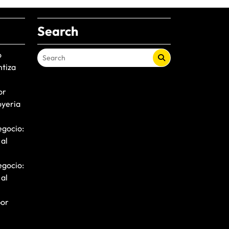
Search
o
ntiza
or
oyeria
egocio:
 al
egocio:
 al
por