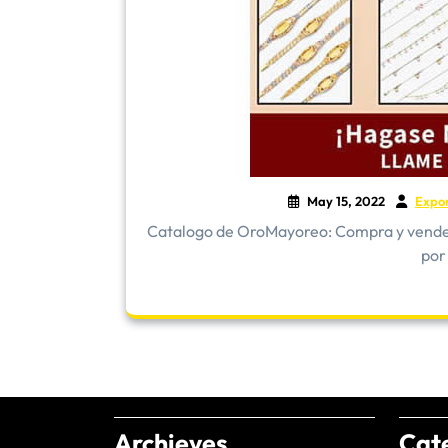
May 15, 2022
Expo
​Catalogo de OroMayoreo: Compra y vende 
por
Archieves
Cat