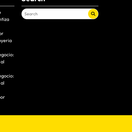
o
ntiza
or
oyeria
egocio:
 al
egocio:
 al
por