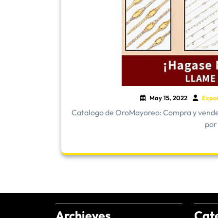
May 15, 2022
Expo
​Catalogo de OroMayoreo: Compra y vende 
por
Archieves
Cat