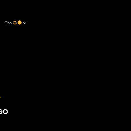
Oro
O
OGO