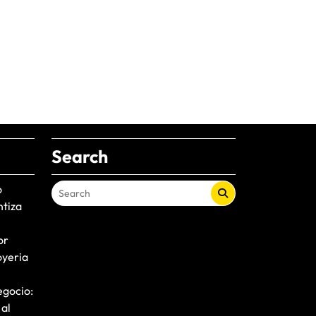
Search
o
ntiza
or
oyeria
egocio:
 al