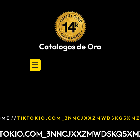
Skip
to
content
Catalogos de Oro
/ /
OME
TIKTOKIO.COM_3NNCJXXZMWDSKQ5XMZ
KTOKIO.COM_3NNCJXXZMWDSKQ5XM