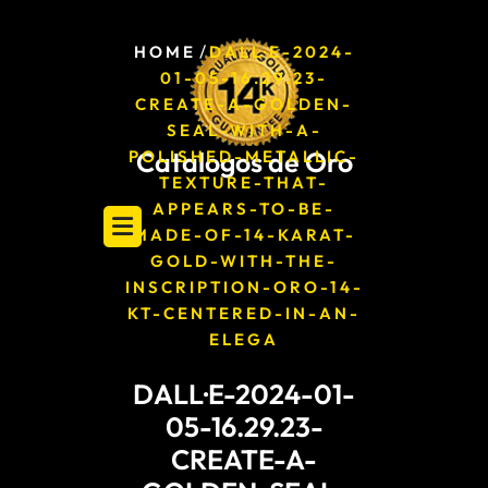
Skip
to
/
HOME
DALL·E-2024-
content
01-05-16.29.23-
CREATE-A-GOLDEN-
SEAL-WITH-A-
Catalogos de Oro
POLISHED-METALLIC-
TEXTURE-THAT-
APPEARS-TO-BE-
MADE-OF-14-KARAT-
GOLD-WITH-THE-
INSCRIPTION-ORO-14-
KT-CENTERED-IN-AN-
ELEGA
DALL·E-2024-01-
05-16.29.23-
CREATE-A-