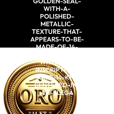
GOLDEN-SEAL-
WITH-A-
POLISHED-
METALLIC-
TEXTURE-THAT-
APPEARS-TO-BE-
MADE-OF-14-
KARAT-GOLD-
WITH-THE-
INSCRIPTION-
ORO-14-KT-
CENTERED-IN-
AN-ELEGA