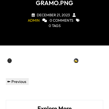
GRAMO.PNG
DECEMBER 21, 2023
ADMIN
0 COMMENTS
0 TAGS
Post
Previous
Previous
navigation
Post
Explore More