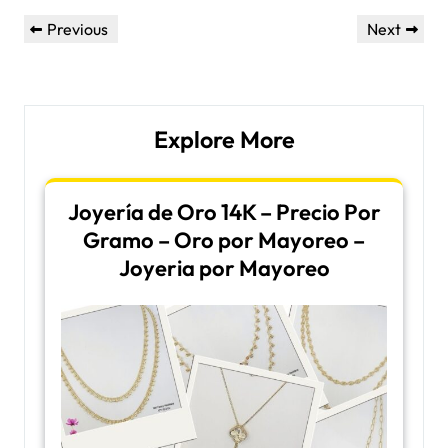
Post
Previous
Next
Previous
Next
navigation
Post
Post
Explore More
Joyería de Oro 14K – Precio Por
Gramo – Oro por Mayoreo –
Joyeria por Mayoreo