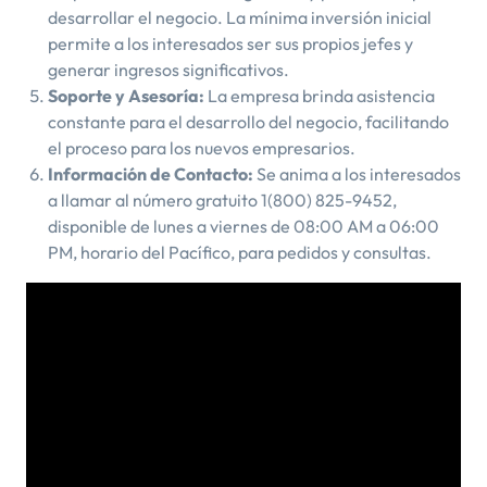
desarrollar el negocio. La mínima inversión inicial
permite a los interesados ser sus propios jefes y
generar ingresos significativos.
Soporte y Asesoría:
La empresa brinda asistencia
constante para el desarrollo del negocio, facilitando
el proceso para los nuevos empresarios.
Información de Contacto:
Se anima a los interesados
a llamar al número gratuito 1(800) 825-9452,
disponible de lunes a viernes de 08:00 AM a 06:00
PM, horario del Pacífico, para pedidos y consultas.