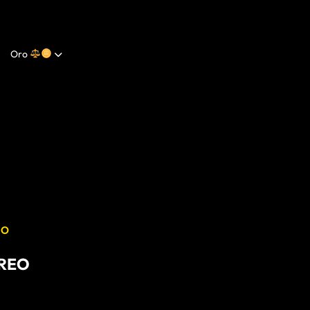
Oro
EO
OREO