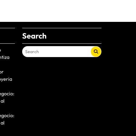
Search
o
ntiza
or
oyeria
egocio:
 al
egocio:
 al