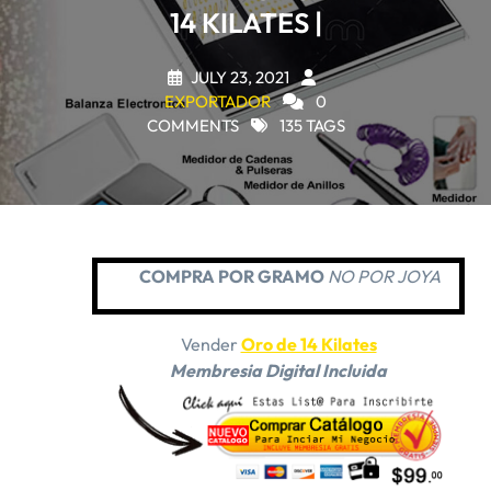
14 KILATES |
JULY 23, 2021
EXPORTADOR
0
COMMENTS
135 TAGS
COMPRA POR GRAMO
NO POR JOYA
Vender
Oro de 14 Kilates
Membresia Digital Incluida