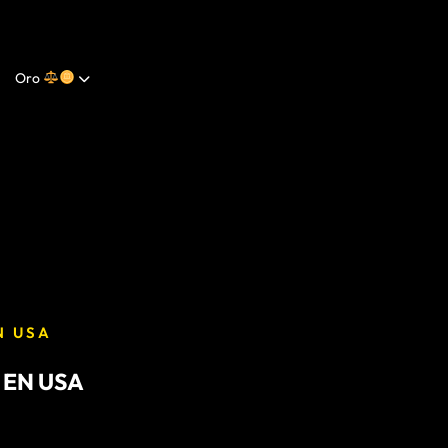
Oro
N USA
 EN USA