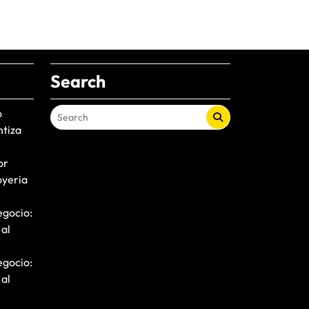
Search
o
ntiza
or
oyeria
egocio:
 al
egocio:
 al