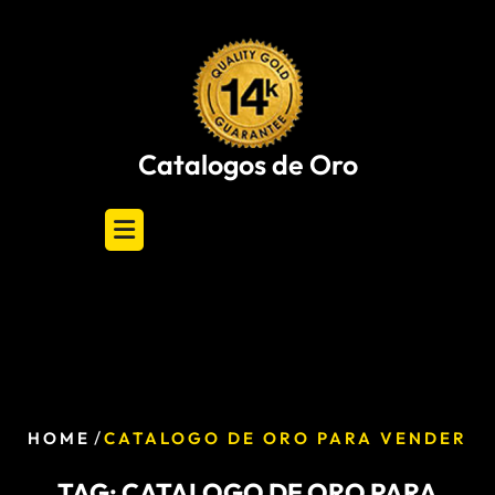
Skip
to
content
Catalogos de Oro
/
HOME
CATALOGO DE ORO PARA VENDER
TAG:
CATALOGO DE ORO PARA