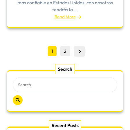
mas confiable en Estados Unidos, con nosotros
tendrás la ...
Read More
Posts
Page
Page
1
2
pagination
Search
Recent Posts