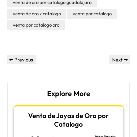
venta de oro por catalogo guadalajara
venta de oro x catalogo
venta por catalogo
venta por catalogo oro
Post
Previous
Next
Previous
Next
navigation
Post
Post
Explore More
Venta de Joyas de Oro por
Catalogo