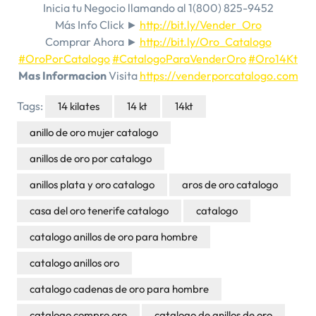
Inicia tu Negocio llamando al 1(800) 825-9452
Más Info Click ►
http://bit.ly/Vender_Oro
Comprar Ahora ►
http://bit.ly/Oro_Catalogo
#OroPorCatalogo
#CatalogoParaVenderOro
#Oro14Kt
Mas Informacion
Visita
https://venderporcatalogo.com
Tags:
14 kilates
14 kt
14kt
anillo de oro mujer catalogo
anillos de oro por catalogo
anillos plata y oro catalogo
aros de oro catalogo
casa del oro tenerife catalogo
catalogo
catalogo anillos de oro para hombre
catalogo anillos oro
catalogo cadenas de oro para hombre
catalogo compro oro
catalogo de anillos de oro