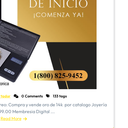
rtador
0 Comments
133 tags
reo: Compra y vende oro de 14k por catalogo Joyería
99.00 Membresia Digital ...
Read More