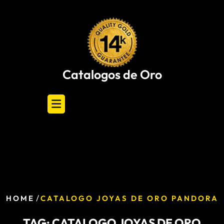
Skip
to
content
Catalogos de Oro
/
HOME
CATALOGO JOYAS DE ORO PANDORA
TAG:
CATALOGO JOYAS DE ORO