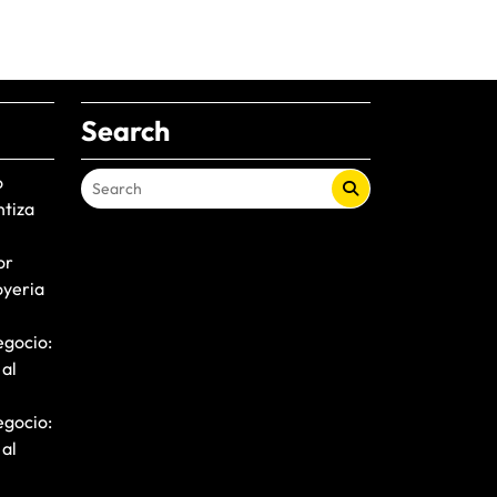
Search
o
ntiza
or
oyeria
egocio:
 al
egocio:
 al