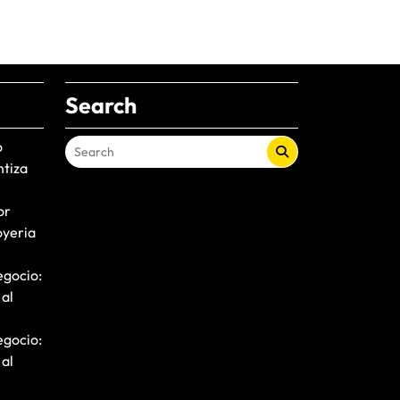
Search
o
ntiza
or
oyeria
egocio:
 al
egocio:
 al