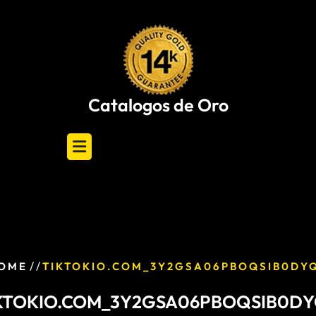
Skip
to
content
Catalogos de Oro
/ /
OME
TIKTOKIO.COM_3Y2GSA06PBOQSIB0DY
KTOKIO.COM_3Y2GSA06PBOQSIB0D