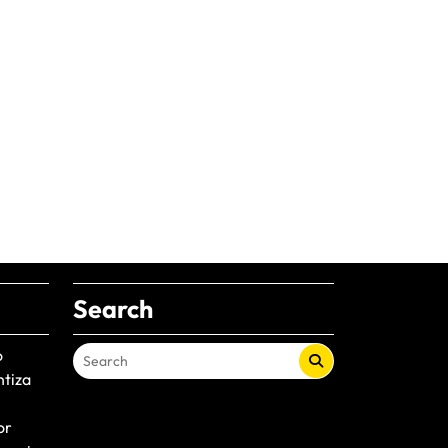
Search
o
ntiza
or