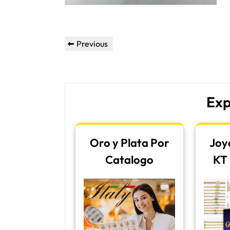
Post
Previous
Previous
navigation
Post
Exp
Oro y Plata Por
Joy
Catalogo
KT 