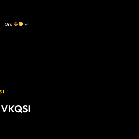
Oro
SI
IVKQSI