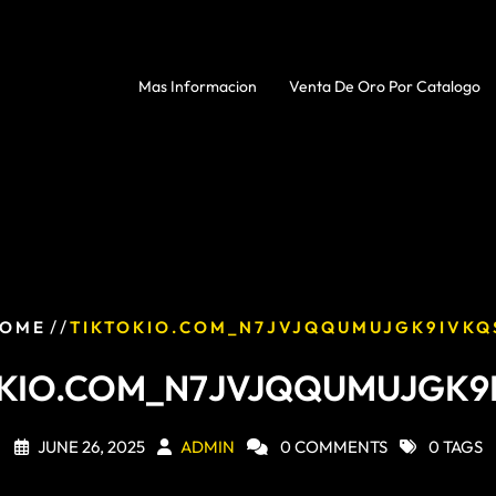
Mas Informacion
Venta De Oro Por Catalogo
/ /
OME
TIKTOKIO.COM_N7JVJQQUMUJGK9IVKQ
KIO.COM_N7JVJQQUMUJGK9
JUNE 26, 2025
ADMIN
0 COMMENTS
0 TAGS