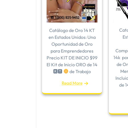
Cata
Catálogo de Oro 14 KT
Es
en Estados Unidos: Una
Oportunidad de Oro
Compr
para Emprendedores
14k po
Precio KIT DE INICIO $99
de Or
El Kit de Inicio ORO de 14
Mem
🅺🆃
de Trabajo
Inclui
Read More
de 1