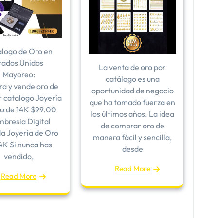
logo de Oro en
tados Unidos ​
La venta de oro por
Mayoreo:
catálogo es una
a y vende oro de
oportunidad de negocio
r catalogo Joyería
que ha tomado fuerza en
o de 14K $99.00
los últimos años. La idea
bresia Digital
de comprar oro de
da Joyería de Oro
manera fácil y sencilla,
4K Si nunca has
desde
vendido,
Read More
Read More