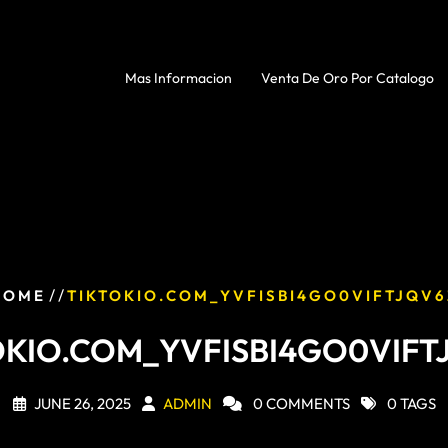
Mas Informacion
Venta De Oro Por Catalogo
/ /
HOME
TIKTOKIO.COM_YVFISBI4GO0VIFTJQV6
OKIO.COM_YVFISBI4GO0VIFT
JUNE 26, 2025
ADMIN
0 COMMENTS
0 TAGS