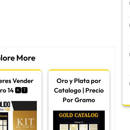
lore More
eres Vender
Oro y Plata por
ro 14 🅺🆃
Catalogo | Precio
Por Gramo