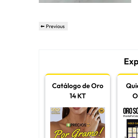
Post
Previous
Previous
navigation
Post
Exp
Catálogo de Oro
Qui
14 KT
O