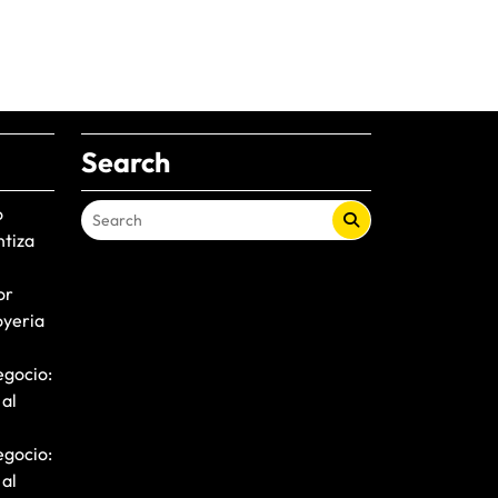
Search
o
ntiza
or
oyeria
egocio:
 al
egocio:
 al