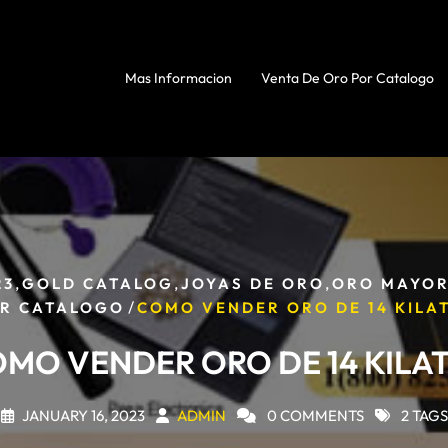
Mas Informacion
Venta De Oro Por Catalogo
,
,
,
23
GOLD CATALOG
JOYAS DE ORO
ORO MAYO
/
R CATALOGO
COMO VENDER ORO DE 14 KILA
MO VENDER ORO DE 14 KILA
JANUARY 16, 2023
ADMIN
0 COMMENTS
2 TAGS