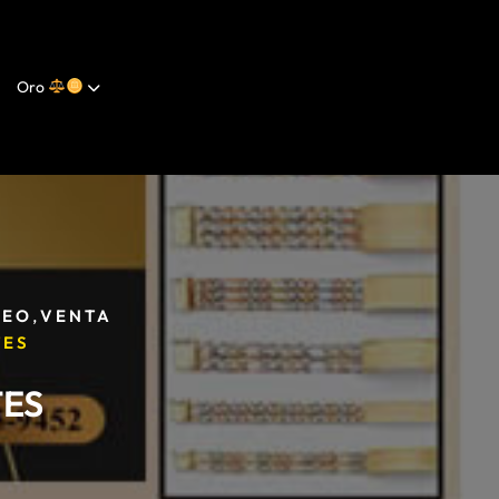
Oro
,
REO
VENTA
TES
TES