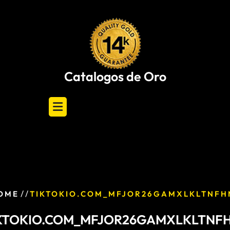
Skip
to
content
Catalogos de Oro
/ /
OME
TIKTOKIO.COM_MFJOR26GAMXLKLTNFH
KTOKIO.COM_MFJOR26GAMXLKLTNF