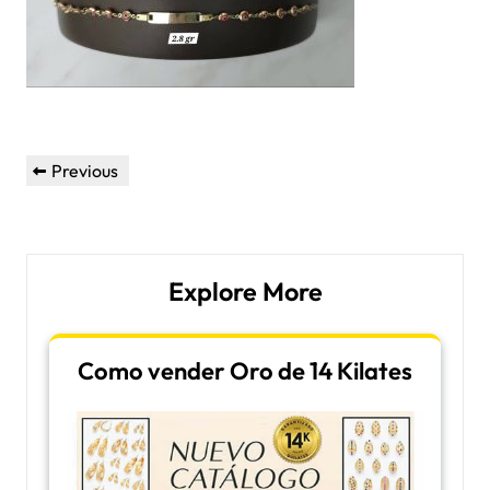
Post
Previous
Previous
navigation
Post
Explore More
Como vender Oro de 14 Kilates