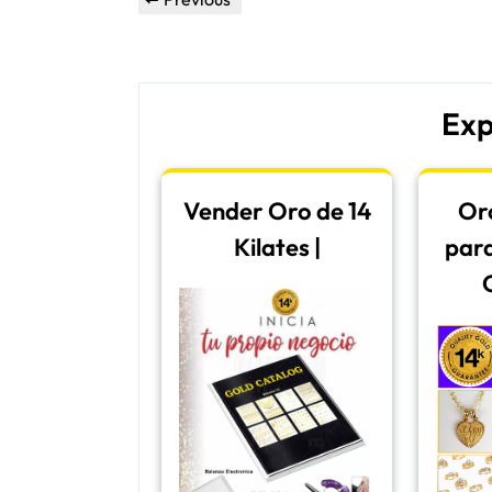
navigation
Post
Exp
Vender Oro de 14
Oro
Kilates |
para