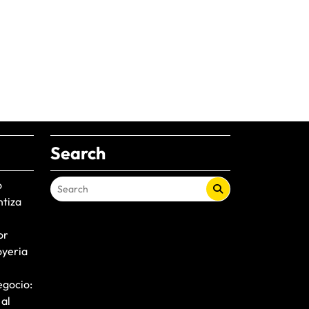
Search
o
ntiza
or
oyeria
egocio:
 al