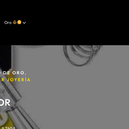
Oro
,
 DE ORO
R JOYERÍA
POR
8 TAGS