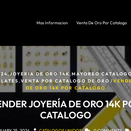
Mas Informacion
Venta De Oro Por Catalogo
,
,
024
JOYERIA DE ORO 14K
MAYOREO CATALOGO
,
/
ILATES
VENTA POR CATALOGO DE ORO
VENDE
DE ORO 14K POR CATALOGO
NDER JOYERÍA DE ORO 14K 
CATALOGO
UARY 25, 2024
CATALOGOS UNIDOS
0 COMMENTS